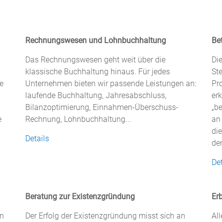
Rechnungswesen und Lohnbuchhaltung
Be
Das Rechnungswesen geht weit über die
Di
klassische Buchhaltung hinaus. Für jedes
Ste
e
Unternehmen bieten wir passende Leistungen an:
Pr
laufende Buchhaltung, Jahresabschluss,
er
Bilanzoptimierung, Einnahmen-Überschuss-
„be
e
Rechnung, Lohnbuchhaltung...
an
di
Details
de
Det
Beratung zur Existenzgründung
Er
en
Der Erfolg der Existenzgründung misst sich an
Al