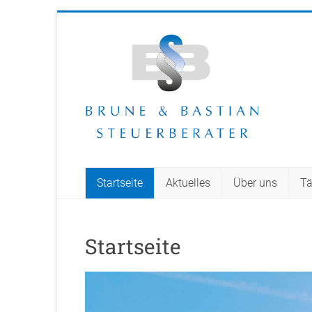
Zum
Inhalt
Steuerberater
springen
Brune
und
Bastian
GbR
Startseite
Aktuelles
Über uns
Tä
Startseite