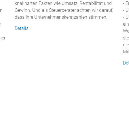
knallharten Fakten wie Umsatz, Rentabilität und
• 
en
Gewinn. Und als Steuerberater achten wir darauf,
• 
dass Ihre Unternehmenskennzahlen stimmen.
• 
n
ein
Details
We
ner
st
di
Mi
Det